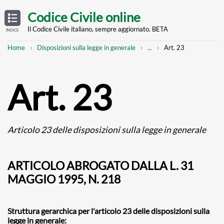
Skip
OPEN
TABLE
Codice Civile online
OF
to
CONTENTS
main
Il Codice Civile italiano, sempre aggiornato. BETA
INDICE
content
Breadcrumb
Mostra
Home
Disposizioni sulla legge in generale
...
Art. 23
l'intero
percorso
strutturato
Art. 23
Articolo 23 delle disposizioni sulla legge in generale
ARTICOLO ABROGATO DALLA L. 31
MAGGIO 1995, N. 218
Struttura gerarchica per l'articolo 23 delle disposizioni sulla
legge in generale: