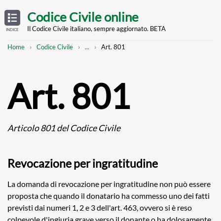
Skip
OPEN
TABLE
Codice Civile online
OF
to
CONTENTS
main
Il Codice Civile italiano, sempre aggiornato. BETA
INDICE
content
Breadcrumb
Mostra
Home
Codice Civile
...
Art. 801
l'intero
percorso
strutturato
Art. 801
Articolo 801 del Codice Civile
Revocazione per ingratitudine
La domanda di revocazione per ingratitudine non può essere
proposta che quando il donatario ha commesso uno dei fatti
previsti dai numeri 1, 2 e 3 dell'art. 463, ovvero si è reso
colpevole d'ingiuria grave verso il donante o ha dolosamente