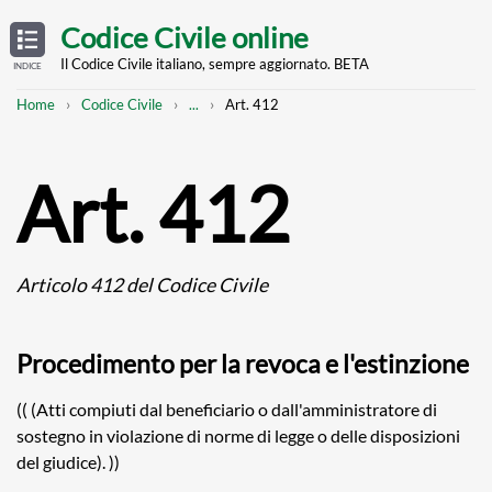
Skip
OPEN
TABLE
Codice Civile online
OF
to
CONTENTS
main
Il Codice Civile italiano, sempre aggiornato. BETA
INDICE
content
Breadcrumb
Mostra
Home
Codice Civile
...
Art. 412
l'intero
percorso
strutturato
Art. 412
Articolo 412 del Codice Civile
Procedimento per la revoca e l'estinzione
(( (Atti compiuti dal beneficiario o dall'amministratore di
sostegno in violazione di norme di legge o delle disposizioni
del giudice). ))