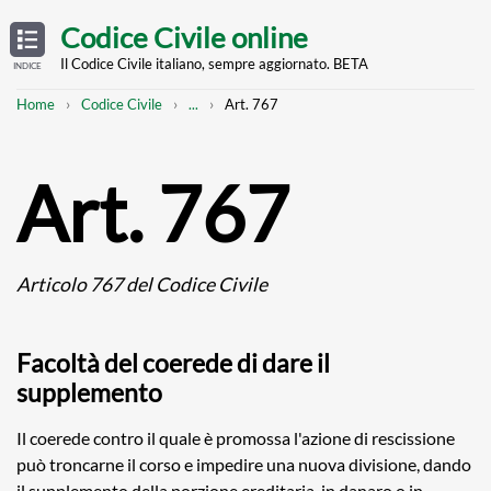
Skip
OPEN
TABLE
Codice Civile online
OF
to
CONTENTS
main
Il Codice Civile italiano, sempre aggiornato. BETA
INDICE
content
Breadcrumb
Mostra
Home
Codice Civile
...
Art. 767
l'intero
percorso
strutturato
Art. 767
Articolo 767 del Codice Civile
Facoltà del coerede di dare il
supplemento
Il coerede contro il quale è promossa l'azione di rescissione
può troncarne il corso e impedire una nuova divisione, dando
il supplemento della porzione ereditaria, in danaro o in