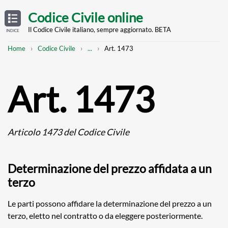
Skip
OPEN
TABLE
Codice Civile online
OF
to
CONTENTS
main
Il Codice Civile italiano, sempre aggiornato. BETA
INDICE
content
Breadcrumb
Mostra
Home
Codice Civile
...
Art. 1473
l'intero
percorso
strutturato
Art. 1473
Articolo 1473 del Codice Civile
Determinazione del prezzo affidata a un
terzo
Le parti possono affidare la determinazione del prezzo a un
terzo, eletto nel contratto o da eleggere posteriormente.