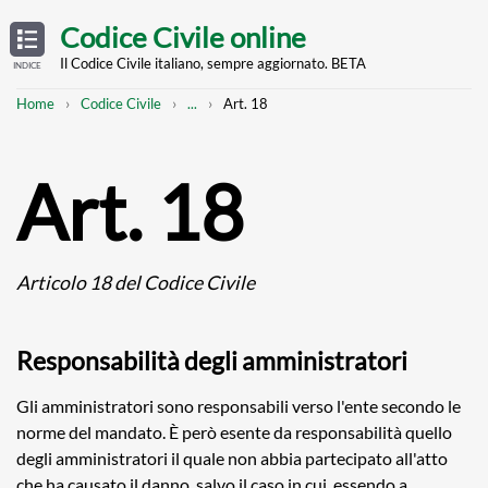
Skip
OPEN
TABLE
Codice Civile online
OF
to
CONTENTS
main
Il Codice Civile italiano, sempre aggiornato. BETA
INDICE
content
Breadcrumb
Mostra
Home
Codice Civile
...
Art. 18
l'intero
percorso
strutturato
Art. 18
Articolo 18 del Codice Civile
Responsabilità degli amministratori
Gli amministratori sono responsabili verso l'ente secondo le
norme del mandato. È però esente da responsabilità quello
degli amministratori il quale non abbia partecipato all'atto
che ha causato il danno, salvo il caso in cui, essendo a