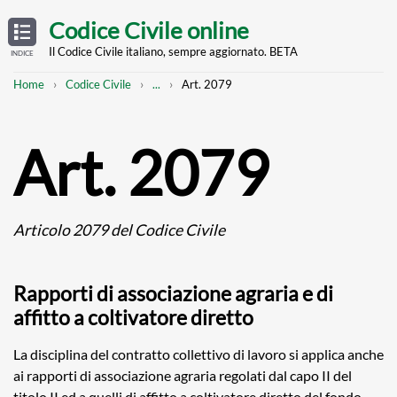
Skip
OPEN
TABLE
Codice Civile online
OF
to
CONTENTS
main
Il Codice Civile italiano, sempre aggiornato. BETA
INDICE
content
Breadcrumb
Mostra
Home
Codice Civile
...
Art. 2079
l'intero
percorso
strutturato
Art. 2079
Articolo 2079 del Codice Civile
Rapporti di associazione agraria e di
affitto a coltivatore diretto
La disciplina del contratto collettivo di lavoro si applica anche
ai rapporti di associazione agraria regolati dal capo II del
titolo II ed a quelli di affitto a coltivatore diretto del fondo.