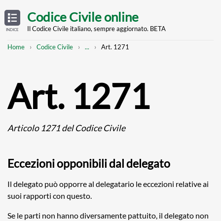
Skip
OPEN
TABLE
Codice Civile online
OF
to
CONTENTS
main
Il Codice Civile italiano, sempre aggiornato. BETA
INDICE
content
Breadcrumb
Mostra
Home
Codice Civile
...
Art. 1271
l'intero
percorso
strutturato
Art. 1271
Articolo 1271 del Codice Civile
Eccezioni opponibili dal delegato
Il delegato può opporre al delegatario le eccezioni relative ai
suoi rapporti con questo.
Se le parti non hanno diversamente pattuito, il delegato non