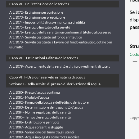
Capo VI - Dell’estinzione delle servitù
Se i
Art. 1072 - Estinzione per confusione
Art. 1073 - Estinzione per prescrizione
disp
Art. 1074 - Impossibilità di uso e mancanza di utilità
pass
Art. 1075 - Esercizio limitato della servitù
Art. 1076 - Esercizio della servitù non conforme al titolo o al possesso
Art. 1077 - Servitù costituite sul fondo enfiteutico
Art. 1078 - Servitù costituite a favore del fondo enfiteutico, dotale o in
Stru
usufrutto
Codic
Capo VII - Delle azioni a difesa delle servitù
Art. 1079 - Accertamento della servitù e altri provvedimenti di tutela
Capo VIII - Di alcune servitù in materia di acqua
Sezione I - Della servitù di presa o di derivazione di acqua
Art. 1080 - Presa d'acqua continua
Art. 1081 - Modulo d'acqua
Art. 1082 - Forma della bocca e dell'edificio derivatore
Art. 1083 - Determinazione della quantità d'acqua
Art. 1084 - Norme regolatrici della servitù
Art. 1085 - Tempo d'esercizio della servitù
Copyr
Art. 1086 - Distribuzione per ruota
Art. 1087 - Acque sorgenti o sfuggite
Art. 1088 - Variazione del turno tra gli utenti
Art. 1089 - Acqua impiegata come forza motrice