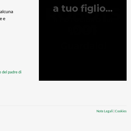
 alcuna
e e
 del padre di
Note Legali
|
Cookies