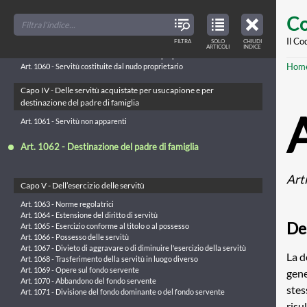
Art. 1057 - Passaggio di vie funicolari
Skip
FILTER
CLOSE
TOC
TABLE
Co
TITLES
OF
to
Capo III - Delle servitù volontarie
CONTENTS
VIEW
ONLY
main
Il Co
FILTRA
SOLO
CHIUDI
ARTICLES
Art. 1058 - Modi di costituzione
ARTICOLI
INDICE
IN
THE
Art. 1059 - Servitù concessa da uno dei comproprietari
conte
TABLE
Br
Hom
OF
Art. 1060 - Servitù costituite dal nudo proprietario
CONTENTS
Capo IV - Delle servitù acquistate per usucapione e per
destinazione del padre di famiglia
Art. 1061 - Servitù non apparenti
Art. 1062 - Destinazione del padre di famiglia
Art
Capo V - Dell’esercizio delle servitù
Art. 1063 - Norme regolatrici
Art. 1064 - Estensione del diritto di servitù
De
Art. 1065 - Esercizio conforme al titolo o al possesso
Art. 1066 - Possesso delle servitù
Art. 1067 - Divieto di aggravare o di diminuire l'esercizio della servitù
La d
Art. 1068 - Trasferimento della servitù in luogo diverso
Art. 1069 - Opere sul fondo servente
gene
Art. 1070 - Abbandono del fondo servente
stes
Art. 1071 - Divisione del fondo dominante o del fondo servente
risul