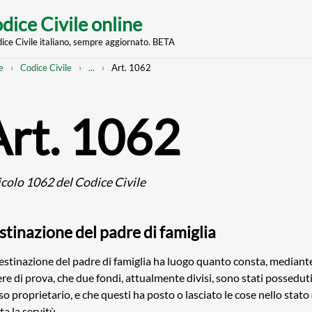
dice Civile online
dice Civile italiano, sempre aggiornato. BETA
nt
eadcrumb
Mostra
e
Codice Civile
...
Art. 1062
l'intero
percorso
strutturato
Art. 1062
icolo 1062 del Codice Civile
stinazione del padre di famiglia
estinazione del padre di famiglia ha luogo quanto consta, median
re di prova, che due fondi, attualmente divisi, sono stati posseduti
so proprietario, e che questi ha posto o lasciato le cose nello stato
ta la servitù.