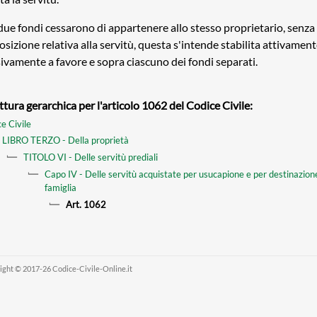
 due fondi cessarono di appartenere allo stesso proprietario, senza
osizione relativa alla servitù, questa s'intende stabilita attivament
ivamente a favore e sopra ciascuno dei fondi separati.
ttura gerarchica per l'articolo 1062 del Codice Civile:
e Civile
LIBRO TERZO - Della proprietà
TITOLO VI - Delle servitù prediali
Capo IV - Delle servitù acquistate per usucapione e per destinazione
famiglia
Art. 1062
ight © 2017-26 Codice-Civile-Online.it