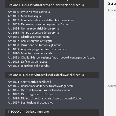
Stru
Sezione I - Della servitù di presa o di derivazione di acqua
Codic
Art. 1080 - Presa d'acqua continua
Art. 1081 - Modulo d'acqua
Art. 1082 - Forma della bocca e dell'edificio derivatore
Art. 1083 - Determinazione della quantità d'acqua
Art. 1084 - Norme regolatrici della servitù
Art. 1085 - Tempo d'esercizio della servitù
Art. 1086 - Distribuzione per ruota
Art. 1087 - Acque sorgenti o sfuggite
Art. 1088 - Variazione del turno tra gli utenti
Art. 1089 - Acqua impiegata come forza motrice
Art. 1090 - Manutenzione del canale
Art. 1091 - Obblighi del concedente fino al luogo di consegna dell'acqua
Art. 1092 - Deficienza dell'acqua
Art. 1093 - Riduzione della servitù
Sezione II - Della servitù degli scoli e degli avanzi di acqua
Art. 1094 - Servitù attiva degli scoli
Copyr
Art. 1095 - Usucapione della servitù attiva degli scoli
Art. 1096 - Diritti del proprietario del fondo servente
Art. 1097 - Diritto agli avanzi d'acqua
Art. 1098 - Divieto di deviare acque di scolo o avanzi d'acqua
Art. 1099 - Sostituzione di acqua viva
TITOLO VII - Della comunione