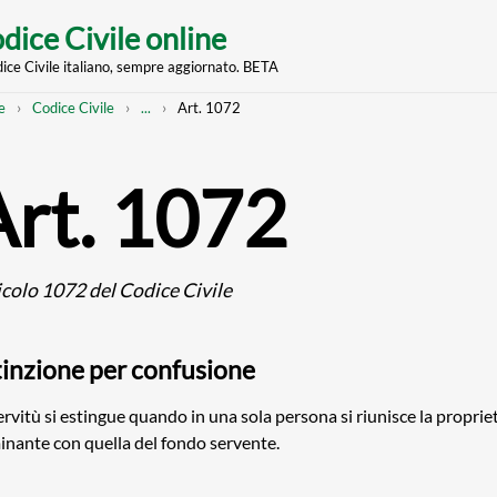
dice Civile online
dice Civile italiano, sempre aggiornato. BETA
nt
eadcrumb
Mostra
e
Codice Civile
...
Art. 1072
l'intero
percorso
strutturato
Art. 1072
icolo 1072 del Codice Civile
tinzione per confusione
ervitù si estingue quando in una sola persona si riunisce la proprie
nante con quella del fondo servente.