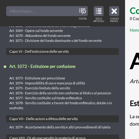
Art. 1063 - Norme regolatrici
Skip
FILTER
CLOSE
Art. 1064 - Estensione del diritto di servitù
TOC
TABLE
Co
TITLES
OF
to
Art. 1065 - Esercizio conforme al titolo o al possesso
CONTENTS
VIEW
Art. 1066 - Possesso delle servitù
ONLY
main
Il Co
FILTRA
SOLO
CHIUDI
ARTICLES
Art. 1067 - Divieto di aggravare o di diminuire l'esercizio della servitù
ARTICOLI
INDICE
IN
THE
conte
Art. 1068 - Trasferimento della servitù in luogo diverso
TABLE
Br
Hom
OF
Art. 1069 - Opere sul fondo servente
CONTENTS
Art. 1070 - Abbandono del fondo servente
Art. 1071 - Divisione del fondo dominante o del fondo servente
Capo VI - Dell’estinzione delle servitù
Art. 1072 - Estinzione per confusione
Art. 1073 - Estinzione per prescrizione
Art
Art. 1074 - Impossibilità di uso e mancanza di utilità
Art. 1075 - Esercizio limitato della servitù
Art. 1076 - Esercizio della servitù non conforme al titolo o al possesso
Art. 1077 - Servitù costituite sul fondo enfiteutico
Es
Art. 1078 - Servitù costituite a favore del fondo enfiteutico, dotale o in
usufrutto
La s
Capo VII - Delle azioni a difesa delle servitù
domi
Art. 1079 - Accertamento della servitù e altri provvedimenti di tutela
Capo VIII - Di alcune servitù in materia di acqua