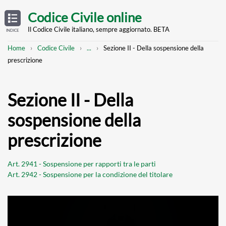
Skip
OPEN
TABLE
Codice Civile online
OF
to
CONTENTS
main
Il Codice Civile italiano, sempre aggiornato. BETA
INDICE
content
Breadcrumb
Mostra
Home
Codice Civile
...
Sezione II - Della sospensione della
l'intero
prescrizione
percorso
strutturato
Sezione II - Della
sospensione della
prescrizione
Art. 2941 - Sospensione per rapporti tra le parti
Art. 2942 - Sospensione per la condizione del titolare