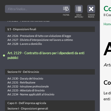
Art. 2120 - Disciplina del trattamento di fine rapporto
Skip
FILTER
CLOSE
Art. 2121 - Computo dell'indennità di mancato preavviso
TOC
TABLE
Co
TITLES
OF
to
Art. 2122 - Indennità in caso di morte
CONTENTS
VIEW
Art. 2123 - Forme di previdenza
ONLY
main
Il Co
FILTRA
SOLO
CHIUDI
ARTICLES
Art. 2124 - Certificato di lavoro
ARTICOLI
INDICE
IN
THE
conte
Art. 2125 - Patto di non concorrenza
TABLE
Br
Hom
OF
CONTENTS
§ 5 - Disposizioni finali
Art. 2126 - Prestazione di fatto con violazione di legge
Art. 2127 - Divieto d'interposizione nel lavoro a cottimo
Art. 2128 - Lavoro a domicilio
Art. 2129 - Contratto di lavoro per i dipendenti da enti
pubblici
Art
Sezione IV - Del tirocinio
Art. 2130 - Durata del tirocinio
Con
Art. 2131 - Retribuzione
Art. 2132 - Istruzione professionale
Art. 2133 - Attestato di tirocinio
Le d
Art. 2134 - Norme applicabili al tirocinio
enti
Capo II - Dell’impresa agricola
Sezione I - Disposizioni generali