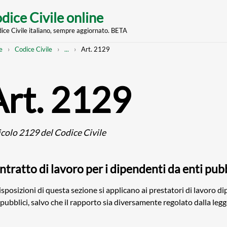
dice Civile online
dice Civile italiano, sempre aggiornato. BETA
nt
eadcrumb
Mostra
e
Codice Civile
...
Art. 2129
l'intero
percorso
strutturato
Art. 2129
icolo 2129 del Codice Civile
tratto di lavoro per i dipendenti da enti pubb
isposizioni di questa sezione si applicano ai prestatori di lavoro d
 pubblici, salvo che il rapporto sia diversamente regolato dalla legg