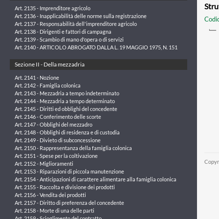
Stru
Art. 2135 - Imprenditore agricolo
Art. 2136 - Inapplicabilità delle norme sulla registrazione
Codic
Art. 2137 - Responsabilità dell'imprenditore agricolo
Art. 2138 - Dirigenti e fattori di campagna
Art. 2139 - Scambio di mano d'opera o di servizi
Art. 2140 - ARTICOLO ABROGATO DALLA L. 19 MAGGIO 1975, N. 151
Sezione II - Della mezzadria
Art. 2141 - Nozione
Art. 2142 - Famiglia colonica
Art. 2143 - Mezzadria a tempo indeterminato
Art. 2144 - Mezzadria a tempo determinato
Art. 2145 - Diritti ed obblighi del concedente
Art. 2146 - Conferimento delle scorte
Art. 2147 - Obblighi del mezzadro
Art. 2148 - Obblighi di residenza e di custodia
Art. 2149 - Divieto di subconcessione
Art. 2150 - Rappresentanza della famiglia colonica
Art. 2151 - Spese per la coltivazione
Copyr
Art. 2152 - Miglioramenti
Art. 2153 - Riparazioni di piccola manutenzione
Art. 2154 - Anticipazioni di carattere alimentare alla famiglia colonica
Art. 2155 - Raccolta e divisione dei prodotti
Art. 2156 - Vendita dei prodotti
Art. 2157 - Diritto di preferenza del concedente
Art. 2158 - Morte di una delle parti
Art. 2159 - Scioglimento del contratto