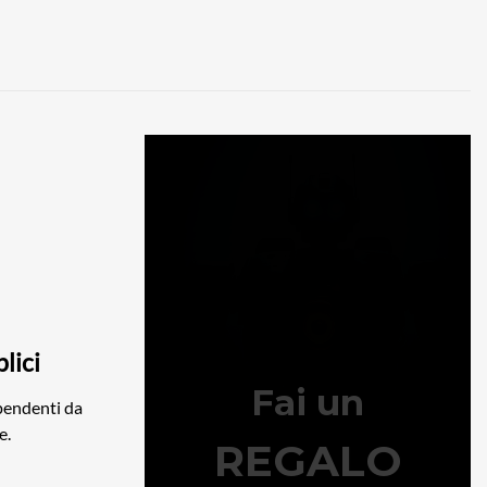
lici
ipendenti da
e.