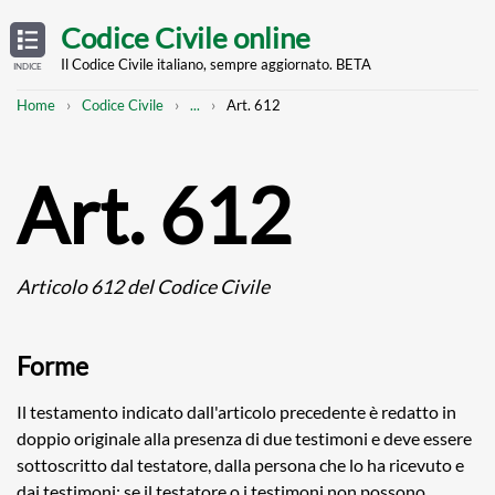
Skip
OPEN
TABLE
Codice Civile online
OF
to
CONTENTS
main
Il Codice Civile italiano, sempre aggiornato. BETA
INDICE
content
Breadcrumb
Mostra
Home
Codice Civile
...
Art. 612
l'intero
percorso
strutturato
Art. 612
Articolo 612 del Codice Civile
Forme
Il testamento indicato dall'articolo precedente è redatto in
doppio originale alla presenza di due testimoni e deve essere
sottoscritto dal testatore, dalla persona che lo ha ricevuto e
dai testimoni; se il testatore o i testimoni non possono