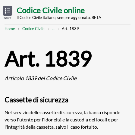
Skip
OPEN
TABLE
Codice Civile online
OF
to
CONTENTS
main
Il Codice Civile italiano, sempre aggiornato. BETA
INDICE
content
Breadcrumb
Mostra
Home
Codice Civile
...
Art. 1839
l'intero
percorso
strutturato
Art. 1839
Articolo 1839 del Codice Civile
Cassette di sicurezza
Nel servizio delle cassette di sicurezza, la banca risponde
verso l'utente per l'idoneità e la custodia dei locali e per
l'integrità della cassetta, salvo il caso fortuito.