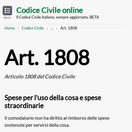
Skip
OPEN
TABLE
Codice Civile online
OF
to
CONTENTS
main
Il Codice Civile italiano, sempre aggiornato. BETA
INDICE
content
Breadcrumb
Mostra
Home
Codice Civile
...
Art. 1808
l'intero
percorso
strutturato
Art. 1808
Articolo 1808 del Codice Civile
Spese per l'uso della cosa e spese
straordinarie
Il comodatario non ha diritto al rimborso delle spese
sostenute per servirsi della cosa.