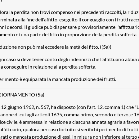
ora la perdita non trovi compenso nei precedenti raccolti, la riduz
rminata alla fine dell'affitto, eseguito il conguaglio con i frutti racco
anni decorsi. Il giudice può dispensare provvisoriamente l'affittuari
mento di una parte del fitto in proporzione della perdita sofferta. 
iduzione non può mai eccedere la metà del fitto. ((5a))
gni caso si deve tener conto degli indennizzi che l'affittuario abbia
a conseguire in relazione alla perdita sofferta.
erimento è equiparata la mancata produzione dei frutti.
IORNAMENTO (5a)
. 12 giugno 1962, n. 567, ha disposto (con l'art. 12, comma 1) che "
canone di cui agli articoli 1635, comma primo, secondo e terzo, e 1
ce civile, è ammessa in relazione a ciascuna annata agraria a favor
'affittuario, qualora per caso fortuito si verifichi perimento di frut
rati o mancata produzione di essi, in misura non inferiore al terzo 