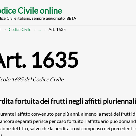
dice Civile online
dice Civile italiano, sempre aggiornato. BETA
nt
eadcrumb
Mostra
e
Codice Civile
...
Art. 1635
l'intero
percorso
strutturato
Art. 1635
icolo 1635 del Codice Civile
dita fortuita dei frutti negli affitti pluriennal
durante l'affitto convenuto per più anni, almeno la metà dei frutti 
ancora separati perisce per caso fortuito, l'affittuario può doman
zione del fitto, salvo che la perdita trovi compenso nei precedenti r
))