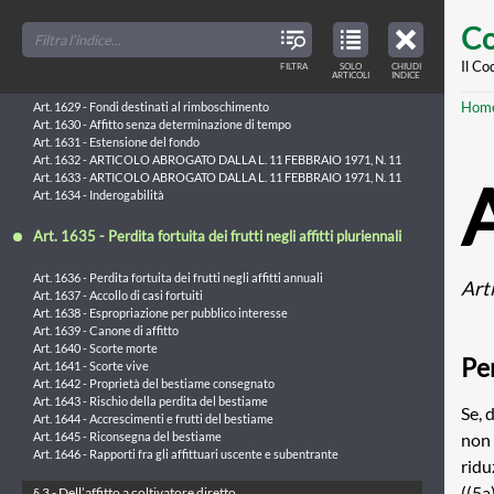
Art. 1626 - Incapacità o insolvenza dell'affittuario
Skip
FILTER
CLOSE
Art. 1627 - Morte dell'affittuario
TOC
TABLE
Co
TITLES
OF
to
CONTENTS
VIEW
§ 2 - Dell’affitto di fondi rustici
ONLY
main
Il Co
FILTRA
SOLO
CHIUDI
ARTICLES
ARTICOLI
INDICE
IN
THE
Art. 1628 - Durata minima dell'affitto
conte
TABLE
Br
Hom
OF
Art. 1629 - Fondi destinati al rimboschimento
CONTENTS
Art. 1630 - Affitto senza determinazione di tempo
Art. 1631 - Estensione del fondo
Art. 1632 - ARTICOLO ABROGATO DALLA L. 11 FEBBRAIO 1971, N. 11
Art. 1633 - ARTICOLO ABROGATO DALLA L. 11 FEBBRAIO 1971, N. 11
Art. 1634 - Inderogabilità
Art. 1635 - Perdita fortuita dei frutti negli affitti pluriennali
Art. 1636 - Perdita fortuita dei frutti negli affitti annuali
Art
Art. 1637 - Accollo di casi fortuiti
Art. 1638 - Espropriazione per pubblico interesse
Art. 1639 - Canone di affitto
Art. 1640 - Scorte morte
Per
Art. 1641 - Scorte vive
Art. 1642 - Proprietà del bestiame consegnato
Art. 1643 - Rischio della perdita del bestiame
Se, 
Art. 1644 - Accrescimenti e frutti del bestiame
non 
Art. 1645 - Riconsegna del bestiame
Art. 1646 - Rapporti fra gli affittuari uscente e subentrante
ridu
((5a
§ 3 - Dell’affitto a coltivatore diretto