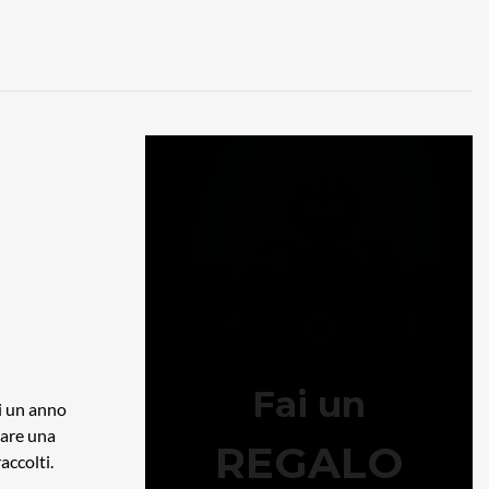
i
di un anno
dare una
accolti.