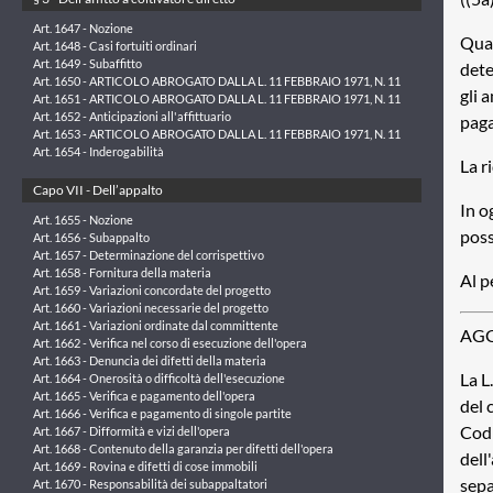
Art. 1647 - Nozione
Qual
Art. 1648 - Casi fortuiti ordinari
Art. 1649 - Subaffitto
dete
Art. 1650 - ARTICOLO ABROGATO DALLA L. 11 FEBBRAIO 1971, N. 11
gli 
Art. 1651 - ARTICOLO ABROGATO DALLA L. 11 FEBBRAIO 1971, N. 11
Art. 1652 - Anticipazioni all'affittuario
paga
Art. 1653 - ARTICOLO ABROGATO DALLA L. 11 FEBBRAIO 1971, N. 11
Art. 1654 - Inderogabilità
La r
Capo VII - Dell’appalto
In o
Art. 1655 - Nozione
poss
Art. 1656 - Subappalto
Art. 1657 - Determinazione del corrispettivo
Art. 1658 - Fornitura della materia
Al p
Art. 1659 - Variazioni concordate del progetto
Art. 1660 - Variazioni necessarie del progetto
Art. 1661 - Variazioni ordinate dal committente
AGG
Art. 1662 - Verifica nel corso di esecuzione dell'opera
Art. 1663 - Denuncia dei difetti della materia
La L
Art. 1664 - Onerosità o difficoltà dell'esecuzione
Art. 1665 - Verifica e pagamento dell'opera
del 
Art. 1666 - Verifica e pagamento di singole partite
Codi
Art. 1667 - Difformità e vizi dell'opera
Art. 1668 - Contenuto della garanzia per difetti dell'opera
dell
Art. 1669 - Rovina e difetti di cose immobili
sepa
Art. 1670 - Responsabilità dei subappaltatori