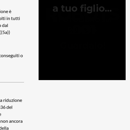
ione è
lti in tutti
o dal
((5a))
 conseguiti o
La riduzione
636 del
e
ti non ancora
della