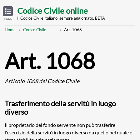
Skip
OPEN
TABLE
Codice Civile online
OF
to
CONTENTS
main
Il Codice Civile italiano, sempre aggiornato. BETA
INDICE
content
Breadcrumb
Mostra
Home
Codice Civile
...
Art. 1068
l'intero
percorso
strutturato
Art. 1068
Articolo 1068 del Codice Civile
Trasferimento della servitù in luogo
diverso
Il proprietario del fondo servente non può trasferire
l'esercizio della servitù in luogo diverso da quello nel quale è
stata stabilita originariamente.