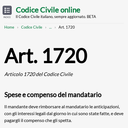
Skip
OPEN
TABLE
Codice Civile online
OF
to
CONTENTS
main
Il Codice Civile italiano, sempre aggiornato. BETA
INDICE
content
Breadcrumb
Mostra
Home
Codice Civile
...
Art. 1720
l'intero
percorso
strutturato
Art. 1720
Articolo 1720 del Codice Civile
Spese e compenso del mandatario
Il mandante deve rimborsare al mandatario le anticipazioni,
con gli interessi legali dal giorno in cui sono state fatte, e deve
pagargli il compenso che gli spetta.