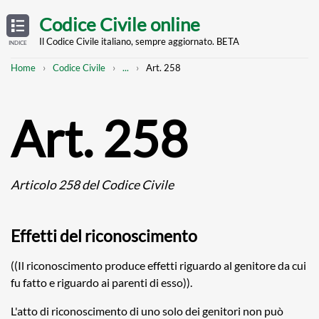
Skip
OPEN
TABLE
Codice Civile online
OF
to
CONTENTS
main
Il Codice Civile italiano, sempre aggiornato. BETA
INDICE
content
Breadcrumb
Mostra
Home
Codice Civile
...
Art. 258
l'intero
percorso
strutturato
Art. 258
Articolo 258 del Codice Civile
Effetti del riconoscimento
((Il riconoscimento produce effetti riguardo al genitore da cui
fu fatto e riguardo ai parenti di esso)).
L'atto di riconoscimento di uno solo dei genitori non può