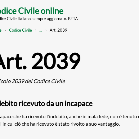
dice Civile online
dice Civile italiano, sempre aggiornato. BETA
nt
eadcrumb
Mostra
e
Codice Civile
...
Art. 2039
l'intero
percorso
strutturato
Art. 2039
icolo 2039 del Codice Civile
debito ricevuto da un incapace
capace che ha ricevuto l'indebito, anche in mala fede, non è tenuto 
ti in cui ciò che ha ricevuto è stato rivolto a suo vantaggio.