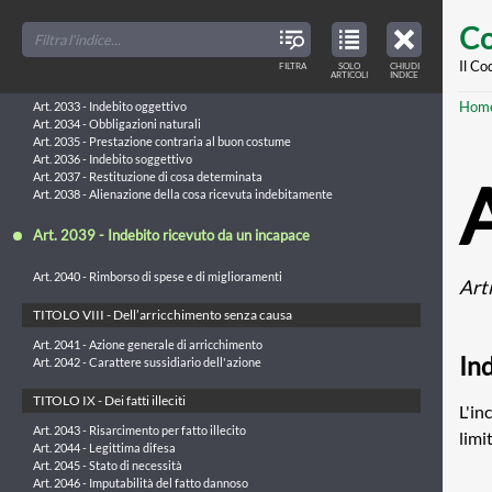
Art. 2030 - Obbligazioni del gestore
Skip
FILTER
CLOSE
Art. 2031 - Obblighi dell'interessato
TOC
TABLE
Co
TITLES
OF
to
Art. 2032 - Ratifica dell'interessato
CONTENTS
VIEW
ONLY
main
Il Co
FILTRA
SOLO
CHIUDI
ARTICLES
TITOLO VII - Del pagamento dell’indebito
ARTICOLI
INDICE
IN
THE
conte
TABLE
Br
Hom
OF
Art. 2033 - Indebito oggettivo
CONTENTS
Art. 2034 - Obbligazioni naturali
Art. 2035 - Prestazione contraria al buon costume
Art. 2036 - Indebito soggettivo
Art. 2037 - Restituzione di cosa determinata
Art. 2038 - Alienazione della cosa ricevuta indebitamente
Art. 2039 - Indebito ricevuto da un incapace
Art. 2040 - Rimborso di spese e di miglioramenti
Art
TITOLO VIII - Dell’arricchimento senza causa
Art. 2041 - Azione generale di arricchimento
In
Art. 2042 - Carattere sussidiario dell'azione
TITOLO IX - Dei fatti illeciti
L'in
Art. 2043 - Risarcimento per fatto illecito
limi
Art. 2044 - Legittima difesa
Art. 2045 - Stato di necessità
Art. 2046 - Imputabilità del fatto dannoso