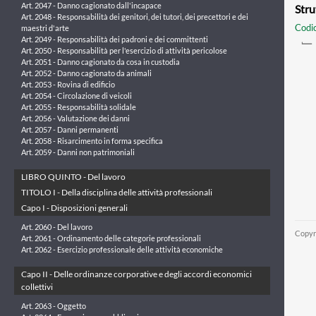
Art. 2047 - Danno cagionato dall'incapace
Stru
Art. 2048 - Responsabilità dei genitori, dei tutori, dei precettori e dei
Codic
maestri d'arte
Art. 2049 - Responsabilità dei padroni e dei committenti
Art. 2050 - Responsabilità per l'esercizio di attività pericolose
Art. 2051 - Danno cagionato da cosa in custodia
Art. 2052 - Danno cagionato da animali
Art. 2053 - Rovina di edificio
Art. 2054 - Circolazione di veicoli
Art. 2055 - Responsabilità solidale
Art. 2056 - Valutazione dei danni
Art. 2057 - Danni permanenti
Art. 2058 - Risarcimento in forma specifica
Art. 2059 - Danni non patrimoniali
LIBRO QUINTO - Del lavoro
TITOLO I - Della disciplina delle attività professionali
Capo I - Disposizioni generali
Art. 2060 - Del lavoro
Copyr
Art. 2061 - Ordinamento delle categorie professionali
Art. 2062 - Esercizio professionale delle attività economiche
Capo II - Delle ordinanze corporative e degli accordi economici
collettivi
Art. 2063 - Oggetto