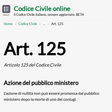
Skip
OPEN
TABLE
Codice Civile online
OF
to
CONTENTS
main
Il Codice Civile italiano, sempre aggiornato. BETA
INDICE
content
Breadcrumb
Mostra
Home
Codice Civile
...
Art. 125
l'intero
percorso
strutturato
Art. 125
Articolo 125 del Codice Civile
Azione del pubblico ministero
L'azione di nullità non può essere promossa dal pubblico
ministero dopo la morte di uno dei coniugi.