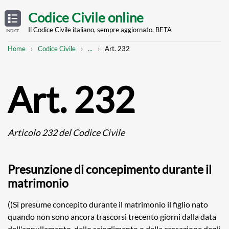
Skip
OPEN
TABLE
Codice Civile online
OF
to
CONTENTS
main
Il Codice Civile italiano, sempre aggiornato. BETA
INDICE
content
Breadcrumb
Mostra
Home
Codice Civile
...
Art. 232
l'intero
percorso
strutturato
Art. 232
Articolo 232 del Codice Civile
Presunzione di concepimento durante il
matrimonio
((Si presume concepito durante il matrimonio il figlio nato
quando non sono ancora trascorsi trecento giorni dalla data
dell'annullamento, dello scioglimento o della cessazione degli