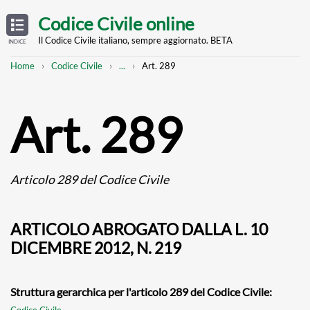
Skip
OPEN
TABLE
Codice Civile online
OF
to
CONTENTS
main
Il Codice Civile italiano, sempre aggiornato. BETA
INDICE
content
Breadcrumb
Mostra
Home
Codice Civile
...
Art. 289
l'intero
percorso
strutturato
Art. 289
Articolo 289 del Codice Civile
ARTICOLO ABROGATO DALLA L. 10
DICEMBRE 2012, N. 219
Struttura gerarchica per l'articolo 289 del Codice Civile:
Codice Civile