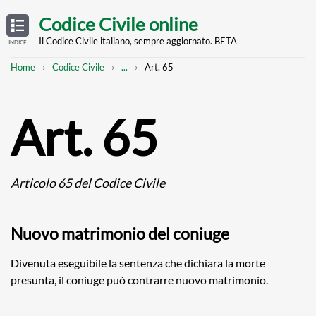
Skip
OPEN
TABLE
Codice Civile online
OF
to
CONTENTS
main
Il Codice Civile italiano, sempre aggiornato. BETA
INDICE
content
Breadcrumb
Mostra
Home
Codice Civile
...
Art. 65
l'intero
percorso
strutturato
Art. 65
Articolo 65 del Codice Civile
Nuovo matrimonio del coniuge
Divenuta eseguibile la sentenza che dichiara la morte
presunta, il coniuge può contrarre nuovo matrimonio.