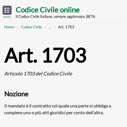
Skip
OPEN
TABLE
Codice Civile online
OF
to
CONTENTS
main
Il Codice Civile italiano, sempre aggiornato. BETA
INDICE
content
Breadcrumb
Mostra
Home
Codice Civile
...
Art. 1703
l'intero
percorso
strutturato
Art. 1703
Articolo 1703 del Codice Civile
Nozione
Il mandato è il contratto col quale una parte si obbliga a
compiere uno o più atti giuridici per conto dell'altra.