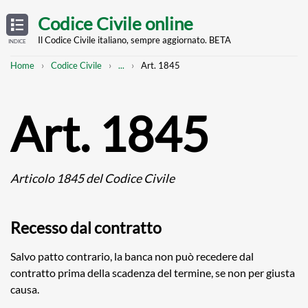
Skip
OPEN
TABLE
Codice Civile online
OF
to
CONTENTS
main
Il Codice Civile italiano, sempre aggiornato. BETA
INDICE
content
Breadcrumb
Mostra
Home
Codice Civile
...
Art. 1845
l'intero
percorso
strutturato
Art. 1845
Articolo 1845 del Codice Civile
Recesso dal contratto
Salvo patto contrario, la banca non può recedere dal
contratto prima della scadenza del termine, se non per giusta
causa.