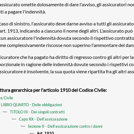
'assicurato omette dolosamente di dare l'avviso, gli assicuratori n
ti a pagare l'indennità.
caso di sinistro, l'assicurato deve darne avviso a tutti gli assicurat
'art. 1913, indicando a ciascuno il nome degli altri. L'assicurato può
cun assicuratore l'indennità dovuta secondo il rispettivo contratto
e complessivamente riscosse non superino l'ammontare del dan
sicuratore che ha pagato ha diritto di regresso contro gli altri per la
orzionale in ragione delle indennità dovute secondo i rispettivi con
ssicuratore è insolvente, la sua quota viene ripartita fra gli altri ass
ttura gerarchica per l'articolo 1910 del Codice Civile:
e Civile
LIBRO QUARTO - Delle obbligazioni
TITOLO III - Dei singoli contratti
Capo XX - Dell’assicurazione
Sezione II - Dell’assicurazione contro i danni
Art. 1910