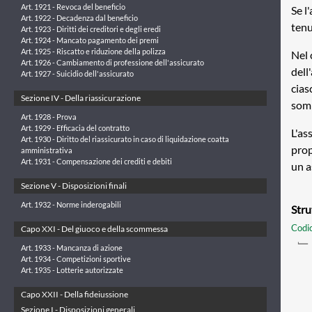
Art. 1921 - Revoca del beneficio
Se l
Art. 1922 - Decadenza dal beneficio
tenu
Art. 1923 - Diritti dei creditori e degli eredi
Art. 1924 - Mancato pagamento dei premi
Art. 1925 - Riscatto e riduzione della polizza
Nel 
Art. 1926 - Cambiamento di professione dell'assicurato
dell
Art. 1927 - Suicidio dell'assicurato
cias
Sezione IV - Della riassicurazione
somm
Art. 1928 - Prova
Art. 1929 - Efficacia del contratto
L'as
Art. 1930 - Diritto del riassicurato in caso di liquidazione coatta
prop
amministrativa
Art. 1931 - Compensazione dei crediti e debiti
un a
Sezione V - Disposizioni finali
Art. 1932 - Norme inderogabili
Stru
Codic
Capo XXI - Del giuoco e della scommessa
Art. 1933 - Mancanza di azione
Art. 1934 - Competizioni sportive
Art. 1935 - Lotterie autorizzate
Capo XXII - Della fideiussione
Sezione I - Disposizioni generali