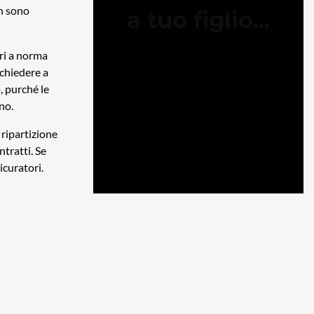
on sono
ori a norma
 chiedere a
, purché le
no.
 ripartizione
tratti. Se
icuratori.