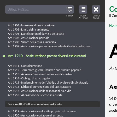
Art. 1901 - Mancato pagamento del premio
Skip
FILTER
CLOSE
Art. 1902 - Fusione, concentrazione e liquidazione coatta amministrativa
TOC
TABLE
Co
TITLES
OF
to
Art. 1903 - Agenti di assicurazione
CONTENTS
VIEW
ONLY
main
Il Co
FILTRA
SOLO
CHIUDI
ARTICLES
Sezione II - Dell’assicurazione contro i danni
ARTICOLI
INDICE
IN
THE
conte
TABLE
Br
Hom
OF
Art. 1904 - Interesse all'assicurazione
CONTENTS
Art. 1905 - Limiti del risarcimento
Art. 1906 - Danni cagionati da vizio della cosa
Art. 1907 - Assicurazione parziale
Art. 1908 - Valore della cosa assicurata
Art. 1909 - Assicurazione per somma eccedente il valore delle cose
Art. 1910 - Assicurazione presso diversi assicuratori
Art. 1911 - Coassicurazione
Art
Art. 1912 - Terremoto, guerra, insurrezione, tumulti popolari
Art. 1913 - Avviso all'assicuratore in caso di sinistro
Art. 1914 - Obbligo di salvataggio
Art. 1915 - Inadempimento dell'obbligo di avviso o di salvataggio
As
Art. 1916 - Diritto di surrogazione dell'assicuratore
Art. 1917 - Assicurazione della responsabilità civile
Art. 1918 - Alienazione delle cose assicurate
Se p
dive
Sezione III - Dell’assicurazione sulla vita
assi
Art. 1919 - Assicurazione sulla vita propria o di un terzo
Art. 1920 - Assicurazione a favore di un terzo