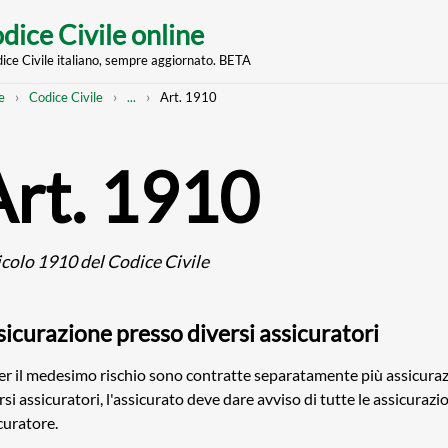
dice Civile online
dice Civile italiano, sempre aggiornato. BETA
nt
eadcrumb
Mostra
e
Codice Civile
...
Art. 1910
l'intero
percorso
strutturato
Art. 1910
icolo 1910 del Codice Civile
sicurazione presso diversi assicuratori
er il medesimo rischio sono contratte separatamente più assicura
rsi assicuratori, l'assicurato deve dare avviso di tutte le assicurazi
curatore.