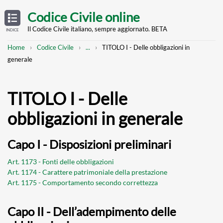
Skip
OPEN
TABLE
Codice Civile online
OF
to
CONTENTS
main
Il Codice Civile italiano, sempre aggiornato. BETA
INDICE
content
Breadcrumb
Mostra
Home
Codice Civile
...
TITOLO I - Delle obbligazioni in
l'intero
generale
percorso
strutturato
TITOLO I - Delle
obbligazioni in generale
Capo I - Disposizioni preliminari
Art. 1173 - Fonti delle obbligazioni
Art. 1174 - Carattere patrimoniale della prestazione
Art. 1175 - Comportamento secondo correttezza
Capo II - Dell’adempimento delle