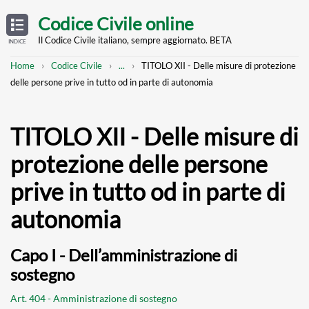
Skip
OPEN
TABLE
Codice Civile online
OF
to
CONTENTS
main
Il Codice Civile italiano, sempre aggiornato. BETA
INDICE
content
Breadcrumb
Mostra
Home
Codice Civile
...
TITOLO XII - Delle misure di protezione
l'intero
delle persone prive in tutto od in parte di autonomia
percorso
strutturato
TITOLO XII - Delle misure di
protezione delle persone
prive in tutto od in parte di
autonomia
Capo I - Dell’amministrazione di
sostegno
Art. 404 - Amministrazione di sostegno