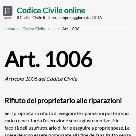
Skip
OPEN
TABLE
Codice Civile online
OF
to
CONTENTS
main
Il Codice Civile italiano, sempre aggiornato. BETA
INDICE
content
Breadcrumb
Mostra
Home
Codice Civile
...
Art. 1006
l'intero
percorso
strutturato
Art. 1006
Articolo 1006 del Codice Civile
Rifiuto del proprietario alle riparazioni
Se il proprietario rifiuta di eseguire le riparazioni poste a suo
carico o ne ritarda l'esecuzione senza giusto motivo, è in
facoltà dell'usufruttuario di farle eseguire a proprie spese. Le
spese devono essere rimborsate alla fine dell'usufrutto senza