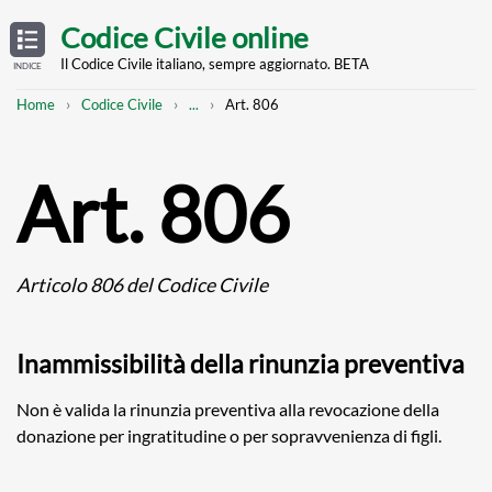
Skip
OPEN
TABLE
Codice Civile online
OF
to
CONTENTS
main
Il Codice Civile italiano, sempre aggiornato. BETA
INDICE
content
Breadcrumb
Mostra
Home
Codice Civile
...
Art. 806
l'intero
percorso
strutturato
Art. 806
Articolo 806 del Codice Civile
Inammissibilità della rinunzia preventiva
Non è valida la rinunzia preventiva alla revocazione della
donazione per ingratitudine o per sopravvenienza di figli.