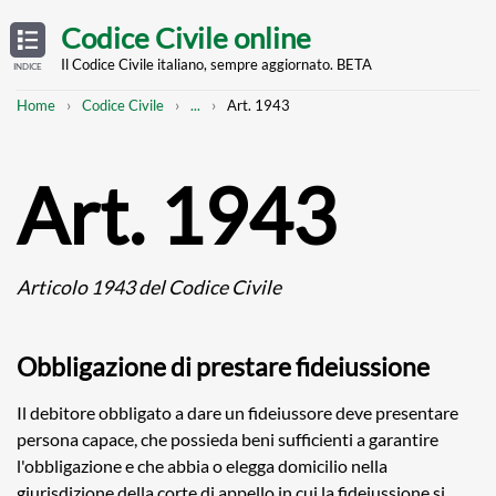
Skip
OPEN
TABLE
Codice Civile online
OF
to
CONTENTS
main
Il Codice Civile italiano, sempre aggiornato. BETA
INDICE
content
Breadcrumb
Mostra
Home
Codice Civile
...
Art. 1943
l'intero
percorso
strutturato
Art. 1943
Articolo 1943 del Codice Civile
Obbligazione di prestare fideiussione
Il debitore obbligato a dare un fideiussore deve presentare
persona capace, che possieda beni sufficienti a garantire
l'obbligazione e che abbia o elegga domicilio nella
giurisdizione della corte di appello in cui la fideiussione si