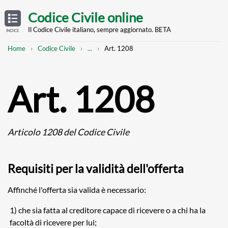
Skip
OPEN
TABLE
Codice Civile online
OF
to
CONTENTS
main
Il Codice Civile italiano, sempre aggiornato. BETA
INDICE
content
Breadcrumb
Mostra
Home
Codice Civile
...
Art. 1208
l'intero
percorso
strutturato
Art. 1208
Articolo 1208 del Codice Civile
Requisiti per la validità dell'offerta
Affinché l'offerta sia valida è necessario:
1) che sia fatta al creditore capace di ricevere o a chi ha la
facoltà di ricevere per lui;