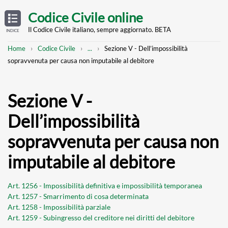
Skip
OPEN
TABLE
Codice Civile online
OF
to
CONTENTS
main
Il Codice Civile italiano, sempre aggiornato. BETA
INDICE
content
Breadcrumb
Mostra
Home
Codice Civile
...
Sezione V - Dell’impossibilità
l'intero
sopravvenuta per causa non imputabile al debitore
percorso
strutturato
Sezione V -
Dell’impossibilità
sopravvenuta per causa non
imputabile al debitore
Art. 1256 - Impossibilità definitiva e impossibilità temporanea
Art. 1257 - Smarrimento di cosa determinata
Art. 1258 - Impossibilità parziale
Art. 1259 - Subingresso del creditore nei diritti del debitore