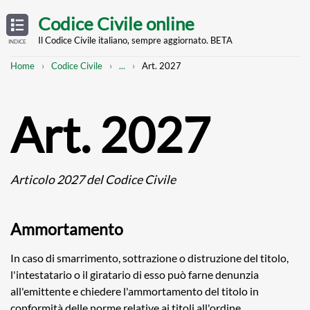
Skip
OPEN
TABLE
Codice Civile online
OF
to
CONTENTS
main
Il Codice Civile italiano, sempre aggiornato. BETA
INDICE
content
Breadcrumb
Mostra
Home
Codice Civile
...
Art. 2027
l'intero
percorso
strutturato
Art. 2027
Articolo 2027 del Codice Civile
Ammortamento
In caso di smarrimento, sottrazione o distruzione del titolo,
l'intestatario o il giratario di esso può farne denunzia
all'emittente e chiedere l'ammortamento del titolo in
conformità delle norme relative ai titoli all'ordine.