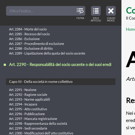
Art. 2282 - Ripartizione dell'attivo
Skip
FILTER
CLOSE
Art. 2283 - Ripartizione di beni in natura
TOC
TABLE
Co
TITLES
OF
to
CONTENTS
VIEW
Sezione V - Dello scioglimento del rapporto sociale limitatamente
ONLY
main
Il Co
FILTRA
SOLO
CHIUDI
ARTICLES
a un socio
ARTICOLI
INDICE
IN
THE
conte
TABLE
Br
Hom
OF
Art. 2284 - Morte del socio
CONTENTS
Art. 2285 - Recesso del socio
Art. 2286 - Esclusione
Art. 2287 - Procedimento di esclusione
Art. 2288 - Esclusione di diritto
Art. 2289 - Liquidazione della quota del socio uscente
Art. 2290 - Responsabilità del socio uscente o dei suoi eredi
Art
Capo III - Della società in nome collettivo
Art. 2291 - Nozione
Art. 2292 - Ragione sociale
Res
Art. 2293 - Norme applicabili
Art. 2294 - Incapace
Art. 2295 - Atto costitutivo
Nei 
Art. 2296 - Pubblicazione
Art. 2297 - Mancata registrazione
ered
Art. 2298 - Rappresentanza della società
si v
Art. 2299 - Sedi secondarie
Art. 2300 - Modificazioni dell'atto costitutivo