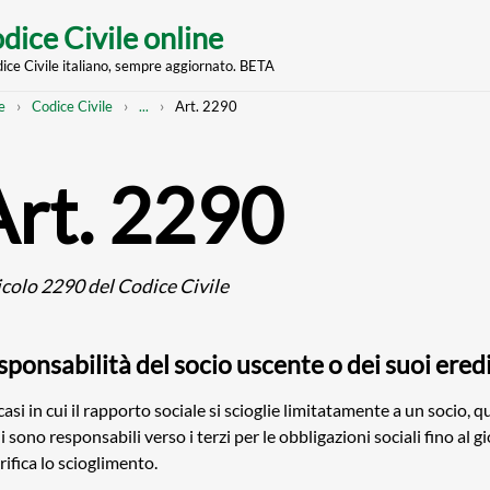
dice Civile online
dice Civile italiano, sempre aggiornato. BETA
nt
eadcrumb
Mostra
e
Codice Civile
...
Art. 2290
l'intero
percorso
strutturato
Art. 2290
icolo 2290 del Codice Civile
ponsabilità del socio uscente o dei suoi ered
casi in cui il rapporto sociale si scioglie limitatamente a un socio, qu
i sono responsabili verso i terzi per le obbligazioni sociali fino al g
erifica lo scioglimento.