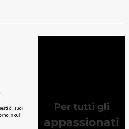
i
esti o i suoi
iorno in cui