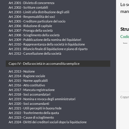
Art. 2301 - Divieto di concorrenza
Lo s
Art. 2302 - Scritture contabili
manc
Art. 2303 - Limiti alla distribuzione degli utili
Art. 2304 - Responsabilità dei soci
Art. 2305 - Creditore particolare del socio
Art. 2306 - Riduzione di capitale
Stru
Art. 2307 - Proroga della società
Art. 2308 - Scioglimento della società
Codic
Art. 2309 - Pubblicazione della nomina dei liquidatori
Art. 2310 - Rappresentanza della società in liquidazione
Art. 2311 - Bilancio finale di liquidazione e piano di riparto
Art. 2312 - Cancellazione della società
Capo IV - Della società in accomandita semplice
Art. 2313 - Nozione
Art. 2314 - Ragione sociale
Art. 2315 - Norme applicabili
Art. 2316 - Atto costitutivo
Art. 2317 - Mancata registrazione
Art. 2318 - Soci accomandatari
Copyr
Art. 2319 - Nomina e revoca degli amministratori
Art. 2320 - Soci accomandanti
Art. 2321 - Utili percepiti in buona fede
Art. 2322 - Trasferimento della quota
Art. 2323 - Cause di scioglimento
Art. 2324 - Diritti dei creditori sociali dopo la liquidazione