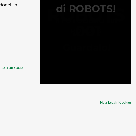
donei; in
nte a un socio
Note Legali
|
Cookies