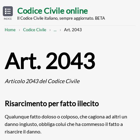
Skip
OPEN
TABLE
Codice Civile online
OF
to
CONTENTS
main
Il Codice Civile italiano, sempre aggiornato. BETA
INDICE
content
Breadcrumb
Mostra
Home
Codice Civile
...
Art. 2043
l'intero
percorso
strutturato
Art. 2043
Articolo 2043 del Codice Civile
Risarcimento per fatto illecito
Qualunque fatto doloso o colposo, che cagiona ad altri un
danno ingiusto, obbliga colui che ha commesso il fatto a
risarcire il danno.