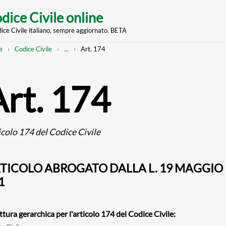
dice Civile online
dice Civile italiano, sempre aggiornato. BETA
nt
eadcrumb
Mostra
e
Codice Civile
...
Art. 174
l'intero
percorso
strutturato
Art. 174
icolo 174 del Codice Civile
TICOLO ABROGATO DALLA L. 19 MAGGIO 1
1
ttura gerarchica per l'articolo 174 del Codice Civile: