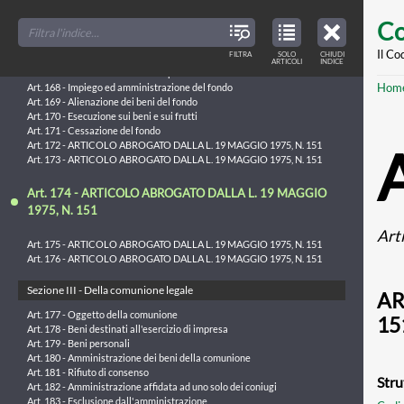
Art. 166 - Capacità dell'inabilitato
Skip
FILTER
CLOSE
Art. 166-bis - Divieto di costituzione di dote
TOC
TABLE
Co
TITLES
OF
to
CONTENTS
VIEW
Sezione II - Del fondo patrimoniale
ONLY
main
Il Co
FILTRA
SOLO
CHIUDI
ARTICLES
ARTICOLI
INDICE
IN
THE
Art. 167 - Costituzione del fondo patrimoniale
conte
TABLE
Br
Hom
OF
Art. 168 - Impiego ed amministrazione del fondo
CONTENTS
Art. 169 - Alienazione dei beni del fondo
Art. 170 - Esecuzione sui beni e sui frutti
Art. 171 - Cessazione del fondo
Art. 172 - ARTICOLO ABROGATO DALLA L. 19 MAGGIO 1975, N. 151
Art. 173 - ARTICOLO ABROGATO DALLA L. 19 MAGGIO 1975, N. 151
Art. 174 - ARTICOLO ABROGATO DALLA L. 19 MAGGIO
1975, N. 151
Art
Art. 175 - ARTICOLO ABROGATO DALLA L. 19 MAGGIO 1975, N. 151
Art. 176 - ARTICOLO ABROGATO DALLA L. 19 MAGGIO 1975, N. 151
Sezione III - Della comunione legale
AR
Art. 177 - Oggetto della comunione
15
Art. 178 - Beni destinati all'esercizio di impresa
Art. 179 - Beni personali
Art. 180 - Amministrazione dei beni della comunione
Art. 181 - Rifiuto di consenso
Stru
Art. 182 - Amministrazione affidata ad uno solo dei coniugi
Art. 183 - Esclusione dall'amministrazione