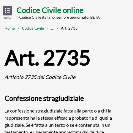
Skip
OPEN
TABLE
Codice Civile online
OF
to
CONTENTS
main
Il Codice Civile italiano, sempre aggiornato. BETA
INDICE
content
Breadcrumb
Mostra
Home
Codice Civile
...
Art. 2735
l'intero
percorso
strutturato
Art. 2735
Articolo 2735 del Codice Civile
Confessione stragiudiziale
La confessione stragiudiziale fatta alla parte o a chi la
rappresenta ha la stessa efficacia probatoria di quella
giudiziale. Se è fatta a un terzo o se è contenuta in un
testamento, è liberamente apprezzata dal giudice.