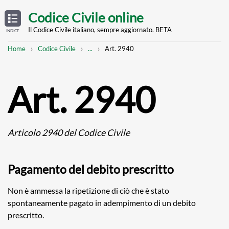
Skip
OPEN
TABLE
Codice Civile online
OF
to
CONTENTS
main
Il Codice Civile italiano, sempre aggiornato. BETA
INDICE
content
Breadcrumb
Mostra
Home
Codice Civile
...
Art. 2940
l'intero
percorso
strutturato
Art. 2940
Articolo 2940 del Codice Civile
Pagamento del debito prescritto
Non è ammessa la ripetizione di ciò che è stato
spontaneamente pagato in adempimento di un debito
prescritto.