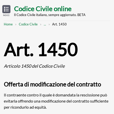
Skip
OPEN
TABLE
Codice Civile online
OF
to
CONTENTS
main
Il Codice Civile italiano, sempre aggiornato. BETA
INDICE
content
Breadcrumb
Mostra
Home
Codice Civile
...
Art. 1450
l'intero
percorso
strutturato
Art. 1450
Articolo 1450 del Codice Civile
Offerta di modificazione del contratto
Il contraente contro il quale è domandata la rescissione può
evitarla offrendo una modificazione del contratto sufficiente
per ricondurlo ad equità.