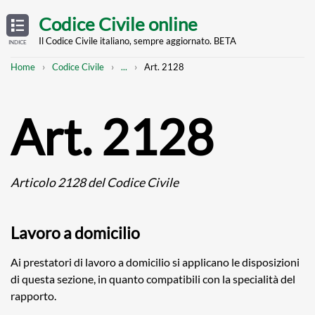
Skip
OPEN
TABLE
Codice Civile online
OF
to
CONTENTS
main
Il Codice Civile italiano, sempre aggiornato. BETA
INDICE
content
Breadcrumb
Mostra
Home
Codice Civile
...
Art. 2128
l'intero
percorso
strutturato
Art. 2128
Articolo 2128 del Codice Civile
Lavoro a domicilio
Ai prestatori di lavoro a domicilio si applicano le disposizioni
di questa sezione, in quanto compatibili con la specialità del
rapporto.