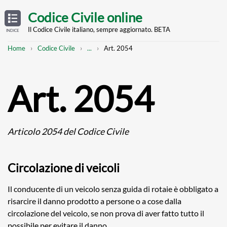
Skip
OPEN
TABLE
Codice Civile online
OF
to
CONTENTS
main
Il Codice Civile italiano, sempre aggiornato. BETA
INDICE
content
Breadcrumb
Mostra
Home
Codice Civile
...
Art. 2054
l'intero
percorso
strutturato
Art. 2054
Articolo 2054 del Codice Civile
Circolazione di veicoli
Il conducente di un veicolo senza guida di rotaie è obbligato a
risarcire il danno prodotto a persone o a cose dalla
circolazione del veicolo, se non prova di aver fatto tutto il
possibile per evitare il danno.