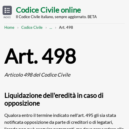
Skip
OPEN
TABLE
Codice Civile online
OF
to
CONTENTS
main
Il Codice Civile italiano, sempre aggiornato. BETA
INDICE
content
Breadcrumb
Mostra
Home
Codice Civile
...
Art. 498
l'intero
percorso
strutturato
Art. 498
Articolo 498 del Codice Civile
Liquidazione dell'eredità in caso di
opposizione
Qualora entro il termine indicato nell'art. 495 gli sia stata
notificata opposizione da parte di creditori o di legatari,
l'erede non può eseguire pagamenti, ma deve provvedere alla