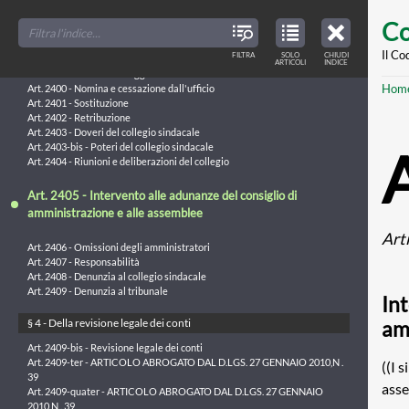
Skip
FILTER
CLOSE
§ 3 - Del collegio sindacale
TOC
TABLE
Co
TITLES
OF
to
CONTENTS
VIEW
Art. 2397 - Composizione del collegio
ONLY
main
Il Co
FILTRA
SOLO
CHIUDI
ARTICLES
Art. 2398 - Presidenza del collegio
ARTICOLI
INDICE
IN
THE
Art. 2399 - Cause d'ineleggibilità e di decadenza
conte
TABLE
Br
Hom
OF
Art. 2400 - Nomina e cessazione dall'ufficio
CONTENTS
Art. 2401 - Sostituzione
Art. 2402 - Retribuzione
Art. 2403 - Doveri del collegio sindacale
Art. 2403-bis - Poteri del collegio sindacale
Art. 2404 - Riunioni e deliberazioni del collegio
Art. 2405 - Intervento alle adunanze del consiglio di
amministrazione e alle assemblee
Art
Art. 2406 - Omissioni degli amministratori
Art. 2407 - Responsabilità
Art. 2408 - Denunzia al collegio sindacale
Art. 2409 - Denunzia al tribunale
Int
am
§ 4 - Della revisione legale dei conti
Art. 2409-bis - Revisione legale dei conti
Art. 2409-ter - ARTICOLO ABROGATO DAL D.LGS. 27 GENNAIO 2010,N .
((I 
39
asse
Art. 2409-quater - ARTICOLO ABROGATO DAL D.LGS. 27 GENNAIO
2010,N . 39