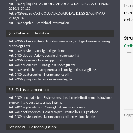
Art. 2409-quinquies - ARTICOLO ABROGATO DAL D.LGS. 27 GENNAIO
I si
2010,N . 39 192
eser
Art. 2409-sexies - ARTICOLO ABROGATO DAL D.LGS. 27 GENNAIO
2010,N . 39
del 
Art. 2409-septies - Scambio di informazioni
§ 5 - Del sistema dualistico
Stru
Art. 2409-octies - Sistema basato su un consiglio di gestione e un consiglio
Codic
di sorveglianza
Art. 2409-novies - Consiglio di gestione
Art. 2409-decies - Azione sociale di responsabilità
Art. 2409-undecies - Norme applicabili
Art. 2409-duodecies - Consiglio di sorveglianza
Art. 2409-terdecies - Competenza del consiglio di sorveglianza
Art. 2409-quaterdecies - Norme applicabili
Art. 2409-quinquiesdecies - Revisione legale
§ 6 - Del sistema monistico
Art. 2409-sexiesdecies - Sistema basato sul consiglio di amministrazione
e un comitato costituito al suo interno
Art. 2409-septiesdecies - Consiglio di amministrazione
Art. 2409-octiesdecies - Comitato per il controllo sulla gestione
Copyr
Art. 2409-noviesdecies - Norme applicabili e revisione legale
Sezione VII - Delle obbligazioni