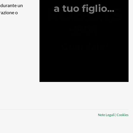
, durante un
razione o
Note Legali
|
Cookies