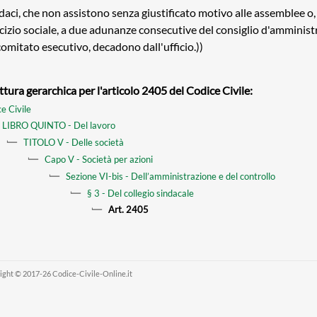
ndaci, che non assistono senza giustificato motivo alle assemblee o
cizio sociale, a due adunanze consecutive del consiglio d'amminist
comitato esecutivo, decadono dall'ufficio.))
ttura gerarchica per l'articolo 2405 del Codice Civile:
e Civile
LIBRO QUINTO - Del lavoro
TITOLO V - Delle società
Capo V - Società per azioni
Sezione VI-bis - Dell’amministrazione e del controllo
§ 3 - Del collegio sindacale
Art. 2405
ight © 2017-26 Codice-Civile-Online.it