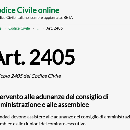
dice Civile online
dice Civile italiano, sempre aggiornato. BETA
nt
eadcrumb
Mostra
e
Codice Civile
...
Art. 2405
l'intero
percorso
strutturato
Art. 2405
icolo 2405 del Codice Civile
ervento alle adunanze del consiglio di
ministrazione e alle assemblee
sindaci devono assistere alle adunanze del consiglio di amministrazi
mblee e alle riunioni del comitato esecutivo.