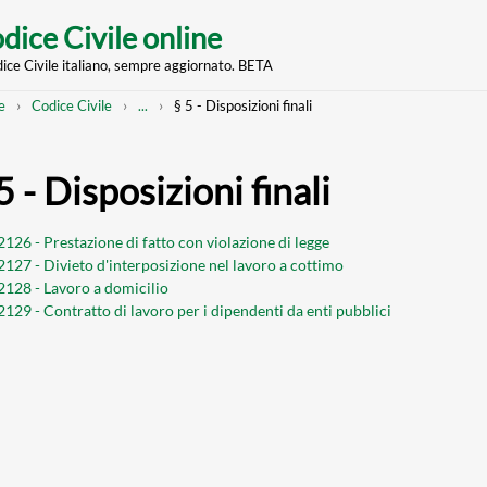
dice Civile online
dice Civile italiano, sempre aggiornato. BETA
nt
eadcrumb
Mostra
e
Codice Civile
...
§ 5 - Disposizioni finali
l'intero
percorso
strutturato
5 - Disposizioni finali
2126 - Prestazione di fatto con violazione di legge
 2127 - Divieto d'interposizione nel lavoro a cottimo
 2128 - Lavoro a domicilio
 2129 - Contratto di lavoro per i dipendenti da enti pubblici