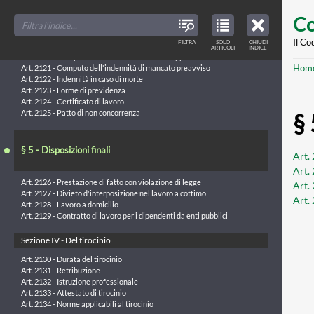
Skip
FILTER
CLOSE
§ 4 - Dell’estinzione del rapporto di lavoro
TOC
TABLE
Co
TITLES
OF
to
CONTENTS
VIEW
Art. 2118 - Recesso dal contratto a tempo indeterminato
ONLY
main
Il Co
FILTRA
SOLO
CHIUDI
ARTICLES
Art. 2119 - Recesso per giusta causa
ARTICOLI
INDICE
IN
THE
Art. 2120 - Disciplina del trattamento di fine rapporto
conte
TABLE
Br
Hom
OF
Art. 2121 - Computo dell'indennità di mancato preavviso
CONTENTS
Art. 2122 - Indennità in caso di morte
Art. 2123 - Forme di previdenza
Art. 2124 - Certificato di lavoro
Art. 2125 - Patto di non concorrenza
§ 
§ 5 - Disposizioni finali
Art. 
Art.
Art. 2126 - Prestazione di fatto con violazione di legge
Art.
Art. 2127 - Divieto d'interposizione nel lavoro a cottimo
Art.
Art. 2128 - Lavoro a domicilio
Art. 2129 - Contratto di lavoro per i dipendenti da enti pubblici
Sezione IV - Del tirocinio
Art. 2130 - Durata del tirocinio
Art. 2131 - Retribuzione
Art. 2132 - Istruzione professionale
Art. 2133 - Attestato di tirocinio
Art. 2134 - Norme applicabili al tirocinio