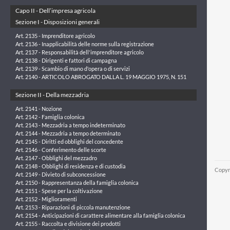
Capo II - Dell’impresa agricola
Sezione I - Disposizioni generali
Art. 2135 - Imprenditore agricolo
Art. 2136 - Inapplicabilità delle norme sulla registrazione
Art. 2137 - Responsabilità dell'imprenditore agricolo
Art. 2138 - Dirigenti e fattori di campagna
Art. 2139 - Scambio di mano d'opera o di servizi
Art. 2140 - ARTICOLO ABROGATO DALLA L. 19 MAGGIO 1975, N. 151
Sezione II - Della mezzadria
Art. 2141 - Nozione
Art. 2142 - Famiglia colonica
Art. 2143 - Mezzadria a tempo indeterminato
Art. 2144 - Mezzadria a tempo determinato
Art. 2145 - Diritti ed obblighi del concedente
Art. 2146 - Conferimento delle scorte
Art. 2147 - Obblighi del mezzadro
Art. 2148 - Obblighi di residenza e di custodia
Copyr
Art. 2149 - Divieto di subconcessione
Art. 2150 - Rappresentanza della famiglia colonica
Art. 2151 - Spese per la coltivazione
Art. 2152 - Miglioramenti
Art. 2153 - Riparazioni di piccola manutenzione
Art. 2154 - Anticipazioni di carattere alimentare alla famiglia colonica
Art. 2155 - Raccolta e divisione dei prodotti