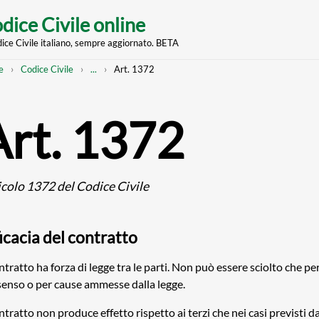
dice Civile online
dice Civile italiano, sempre aggiornato. BETA
nt
eadcrumb
Mostra
e
Codice Civile
...
Art. 1372
l'intero
percorso
strutturato
Art. 1372
icolo 1372 del Codice Civile
icacia del contratto
ontratto ha forza di legge tra le parti. Non può essere sciolto che p
enso o per cause ammesse dalla legge.
ontratto non produce effetto rispetto ai terzi che nei casi previsti da