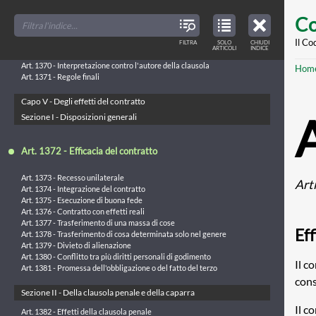
Skip
Art. 1365 - Indicazioni esemplificative
FILTER
CLOSE
TOC
TABLE
Co
Art. 1366 - Interpretazione di buona fede
TITLES
OF
to
CONTENTS
Art. 1367 - Conservazione del contratto
VIEW
ONLY
main
Il Co
Art. 1368 - Pratiche generali interpretative
FILTRA
SOLO
CHIUDI
ARTICLES
ARTICOLI
INDICE
IN
Art. 1369 - Espressioni con più sensi
THE
conte
TABLE
Br
Art. 1370 - Interpretazione contro l'autore della clausola
Hom
OF
CONTENTS
Art. 1371 - Regole finali
Capo V - Degli effetti del contratto
Sezione I - Disposizioni generali
Art. 1372 - Efficacia del contratto
Art. 1373 - Recesso unilaterale
Art
Art. 1374 - Integrazione del contratto
Art. 1375 - Esecuzione di buona fede
Art. 1376 - Contratto con effetti reali
Art. 1377 - Trasferimento di una massa di cose
Eff
Art. 1378 - Trasferimento di cosa determinata solo nel genere
Art. 1379 - Divieto di alienazione
Art. 1380 - Conflitto tra più diritti personali di godimento
Il c
Art. 1381 - Promessa dell'obbligazione o del fatto del terzo
cons
Sezione II - Della clausola penale e della caparra
Il c
Art. 1382 - Effetti della clausola penale