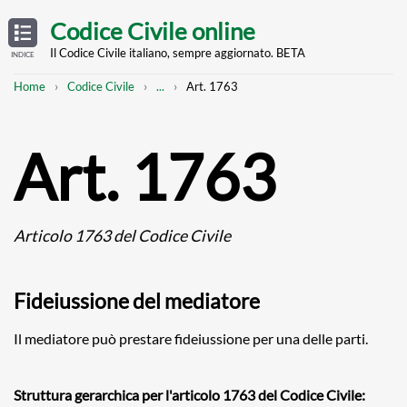
Skip
OPEN
TABLE
Codice Civile online
OF
to
CONTENTS
main
Il Codice Civile italiano, sempre aggiornato. BETA
INDICE
content
Breadcrumb
Mostra
Home
Codice Civile
...
Art. 1763
l'intero
percorso
strutturato
Art. 1763
Articolo 1763 del Codice Civile
Fideiussione del mediatore
Il mediatore può prestare fideiussione per una delle parti.
Struttura gerarchica per l'articolo 1763 del Codice Civile: