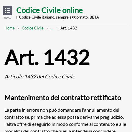
Skip
OPEN
TABLE
Codice Civile online
OF
to
CONTENTS
main
Il Codice Civile italiano, sempre aggiornato. BETA
INDICE
content
Breadcrumb
Mostra
Home
Codice Civile
...
Art. 1432
l'intero
percorso
strutturato
Art. 1432
Articolo 1432 del Codice Civile
Mantenimento del contratto rettificato
La parte in errore non può domandare l'annullamento del
contratto se, prima che ad essa possa derivarne pregiudizio,
l'altra offre di eseguirlo in modo conforme al contenuto e alle
modalità del contratto che quella intendeva concludere.