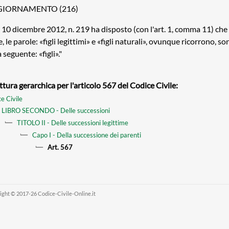
IORNAMENTO (216)
. 10 dicembre 2012, n. 219 ha disposto (con l'art. 1, comma 11) che
le, le parole: «figli legittimi» e «figli naturali», ovunque ricorrono, s
a seguente: «figli»."
ttura gerarchica per l'articolo 567 del Codice Civile:
e Civile
LIBRO SECONDO - Delle successioni
TITOLO II - Delle successioni legittime
Capo I - Della successione dei parenti
Art. 567
ight © 2017-26 Codice-Civile-Online.it