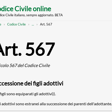
dice Civile online
dice Civile italiano, sempre aggiornato. BETA
nt
eadcrumb
Mostra
e
Codice Civile
...
Art. 567
l'intero
percorso
strutturato
Art. 567
icolo 567 del Codice Civile
cessione dei figli adottivi
 figli sono equiparati gli adottivi)).
gli adottivi sono estranei alla successione dei parenti dell'adottante