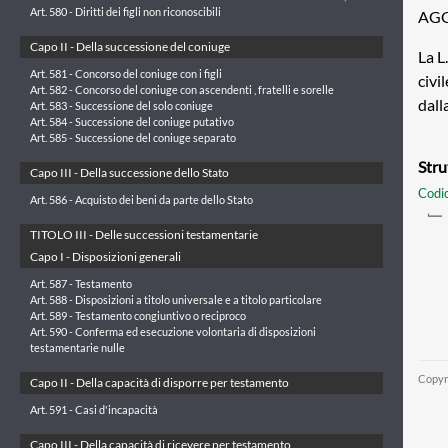
Art. 580 - Diritti dei figli non riconoscibili
AGG
Capo II - Della successione del coniuge
La L
Art. 581 - Concorso del coniuge con i figli
civi
Art. 582 - Concorso del coniuge con ascendenti , fratelli e sorelle
dall
Art. 583 - Successione del solo coniuge
Art. 584 - Successione del coniuge putativo
Art. 585 - Successione del coniuge separato
Stru
Capo III - Della successione dello Stato
Codic
Art. 586 - Acquisto dei beni da parte dello Stato
TITOLO III - Delle successioni testamentarie
Capo I - Disposizioni generali
Art. 587 - Testamento
Art. 588 - Disposizioni a titolo universale e a titolo particolare
Art. 589 - Testamento congiuntivo o reciproco
Art. 590 - Conferma ed esecuzione volontaria di disposizioni
testamentarie nulle
Copyr
Capo II - Della capacità di disporre per testamento
Art. 591 - Casi d'incapacità
Capo III - Della capacità di ricevere per testamento