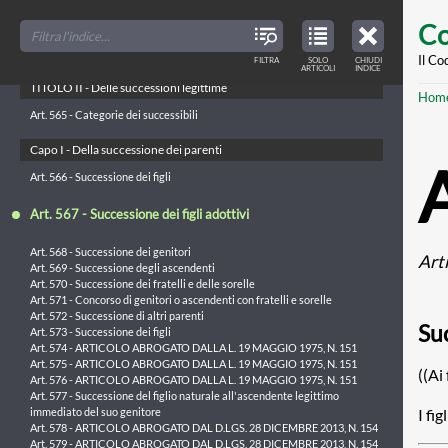
Art. 561 - Restituzione degli immobili
Skip
FILTER
CLOSE
Art. 562 - Insolvenza del donatario soggetto a riduzione
TOC
TABLE
Co
TITLES
OF
to
Art. 563 - Azione contro gli aventi causa dai donatari soggetti a riduzione
CONTENTS
VIEW
Art. 564 - Condizioni per l'esercizio dell'azione di riduzione
ONLY
main
Il Co
FILTRA
SOLO
CHIUDI
ARTICLES
ARTICOLI
INDICE
IN
THE
conte
TITOLO II - Delle successioni legittime
TABLE
Br
Hom
OF
CONTENTS
Art. 565 - Categorie dei successibili
Capo I - Della successione dei parenti
Art. 566 - Successione dei figli
Art. 567 - Successione dei figli adottivi
Art. 568 - Successione dei genitori
Art
Art. 569 - Successione degli ascendenti
Art. 570 - Successione dei fratelli e delle sorelle
Art. 571 - Concorso di genitori o ascendenti con fratelli e sorelle
Art. 572 - Successione di altri parenti
Suc
Art. 573 - Successione dei figli
Art. 574 - ARTICOLO ABROGATO DALLA L. 19 MAGGIO 1975, N. 151
Art. 575 - ARTICOLO ABROGATO DALLA L. 19 MAGGIO 1975, N. 151
((Ai
Art. 576 - ARTICOLO ABROGATO DALLA L. 19 MAGGIO 1975, N. 151
Art. 577 - Successione del figlio naturale all'ascendente legittimo
I fi
immediato del suo genitore
Art. 578 - ARTICOLO ABROGATO DAL D.LGS. 28 DICEMBRE 2013, N. 154
Art. 579 - ARTICOLO ABROGATO DAL D.LGS. 28 DICEMBRE 2013, N. 154